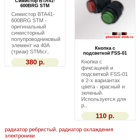
Симистор BTA41-
600BRG STM
Симистор BTA41-
600BRG STM -
оригинальный
симисторный
полупроводниковый
элемент на 40А
Кнопка с
(триак) STMicr..
подсветкой FSS-01
380 р.
Кнопка с
фиксацией и
подсветкой FSS-01
в 2-х вариантах
цвета - красный и
зеленый.
Используется для
р..
110 р.
радиатор ребристый
,
радиатор охлаждения
электроники