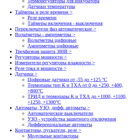
Терморегуляторы для инкубатора
Датчики температуры
Таймеры и реле времени >
Реле времени
Таймеры включения - выключения
Переключатели фаз автоматические >
Вольтметры - амперметры >
Вольтметры цифровые
Амперметры цифровые
Трехфазная защита 380В >
Регуляторы мощности >
Измерители регуляторы влажности >
Реле тока и мощности >
Датчики >
Цифровые датчики от -55 до +125 °С
Термопары тип К и ТХА от 0 до +250, +400,
+800°C
ТРИД и термопары К и ТХА до +1000, +1100,
+1250, +1300°C
Автоматы, УЗО, дифф. автоматы >
Автоматические выключатели
УЗО - устройства защитного отключения
Дифференциальные автоматы
Контакторы, пускатели, реле >
Модульные контакторы