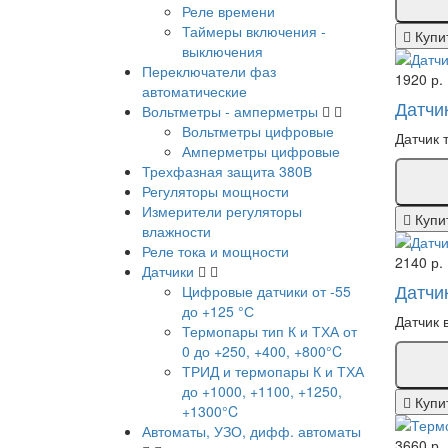
Реле времени
Таймеры включения -
Купи
выключения
Переключатели фаз
1920 р.
автоматические
Датчик
Вольтметры - амперметры
Вольтметры цифровые
Датчик 
Амперметры цифровые
Трехфазная защита 380В
Регуляторы мощности
Измерители регуляторы
Купи
влажности
Реле тока и мощности
2140 р.
Датчики
Датчи
Цифровые датчики от -55
до +125 °С
Датчик 
Термопары тип К и ТХА от
0 до +250, +400, +800°C
ТРИД и термопары К и ТХА
до +1000, +1100, +1250,
Купи
+1300°C
Автоматы, УЗО, дифф. автоматы
3660 р.