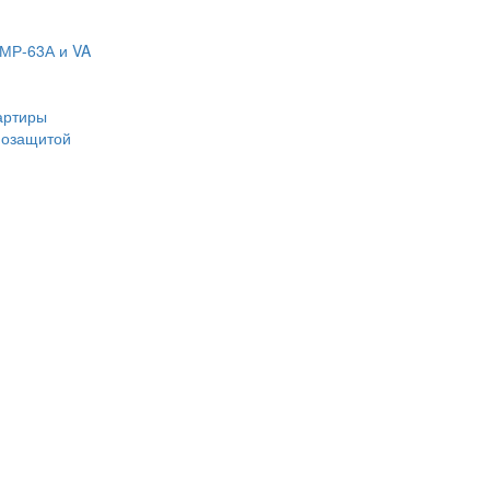
МР-63А и VA
артиры
мозащитой